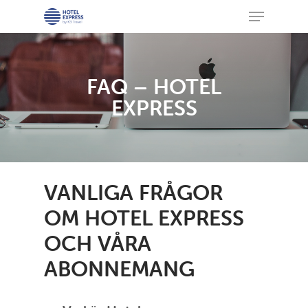
Skip
Menu
to
main
content
FAQ – HOTEL
EXPRESS
VANLIGA
FRÅGOR
OM
HOTEL
EXPRESS
OCH
VÅRA
ABONNEMANG