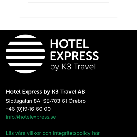
Du väljer abonnemang,
registrerar dig och får direkt
tillgång till vår onlinebokning.
Därefter kan du börja boka hotell
direkt.
Hotel Express by K3 Travel AB
Slottsgatan 8A, SE-703 61 Örebro
+46 (0)19-16 60 00
info@hotelexpress.se
Läs våra villkor och integritetspolicy här.